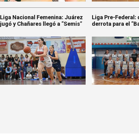
Liga Nacional Femenina: Juárez
Liga Pre-Federal:
jugó y Chañares llegó a “Semis”
derrota para el “B