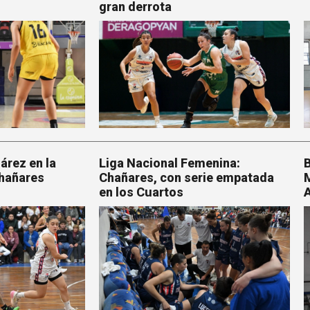
gran derrota
árez en la
Liga Nacional Femenina:
B
Chañares
Chañares, con serie empatada
M
en los Cuartos
A