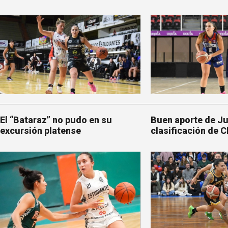
El “Bataraz” no pudo en su
Buen aporte de Ju
excursión platense
clasificación de 