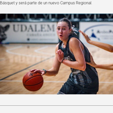
Básquet y será parte de un nuevo Campus Regional.