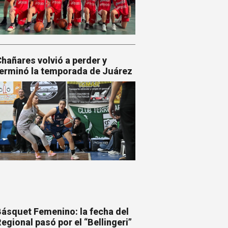
hañares volvió a perder y
erminó la temporada de Juárez
ásquet Femenino: la fecha del
egional pasó por el “Bellingeri”