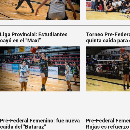
Liga Provincial: Estudiantes
Torneo Pre-Federa
cayó en el “Maxi”
quinta caída para 
Pre-Federal Femenino: fue nueva
Pre-Federal Femen
caída del "Bataraz"
Rojas es refuerzo