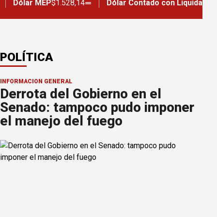
lar MEP
$1.528,14
Dólar Contado con Liquidación
$1.580
POLÍTICA
INFORMACION GENERAL
Derrota del Gobierno en el
Senado: tampoco pudo imponer
el manejo del fuego