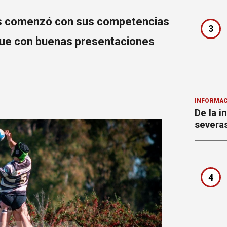
es comenzó con sus competencias
3
y fue con buenas presentaciones
INFORMAC
De la i
severa
4