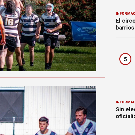
INFORMAC
El circ
barrios
5
INFORMAC
Sin ele
oficial