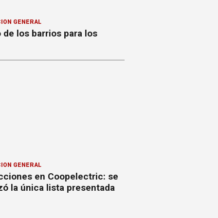
ION GENERAL
o de los barrios para los
ION GENERAL
cciones en Coopelectric: se
izó la única lista presentada