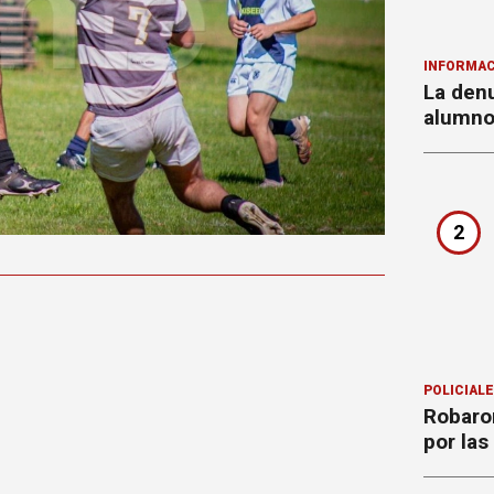
INFORMAC
La denu
alumnos
2
POLICIAL
Robaron
por la