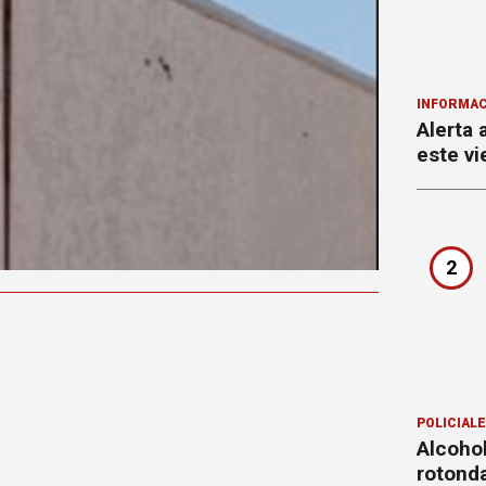
INFORMAC
Alerta 
este vi
2
POLICIAL
Alcohol
rotond