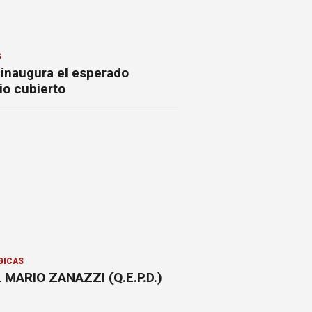
S
 inaugura el esperado
io cubierto
GICAS
 MARIO ZANAZZI (Q.E.P.D.)