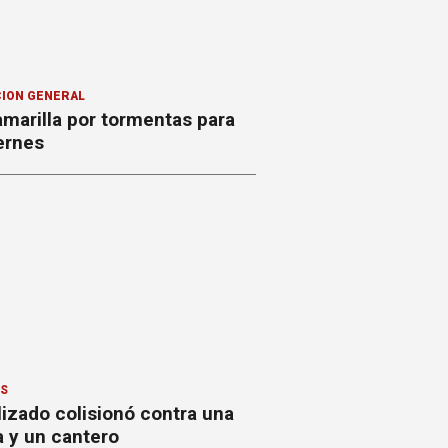
ION GENERAL
amarilla por tormentas para
ernes
ES
izado colisionó contra una
a y un cantero