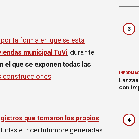
3
por la forma en que se está
viendas municipal TuVi
, durante
n el que se exponen todas las
INFORMAC
s construcciones
.
Lanzan 
con imp
egistros que tomaron los propios
4
s dudas e incertidumbre generadas