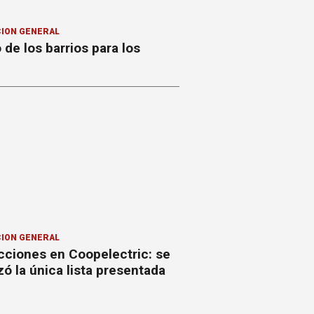
ION GENERAL
o de los barrios para los
ION GENERAL
cciones en Coopelectric: se
izó la única lista presentada