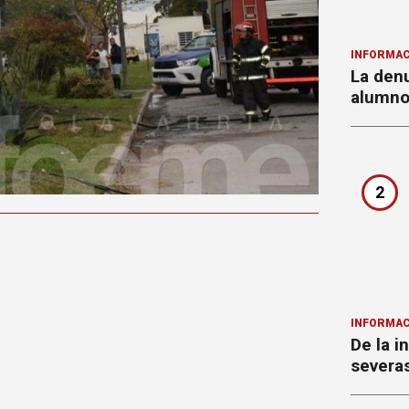
INFORMAC
La denu
alumnos
2
INFORMAC
De la i
severa