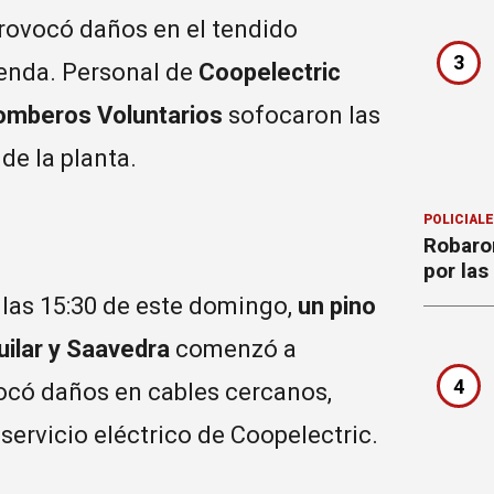
rovocó daños en el tendido
3
vienda. Personal de
Coopelectric
omberos Voluntarios
sofocaron las
de la planta.
POLICIAL
Robaron
por la
las 15:30 de este domingo,
un pino
uilar y Saavedra
comenzó a
4
có daños en cables cercanos,
 servicio eléctrico de Coopelectric.