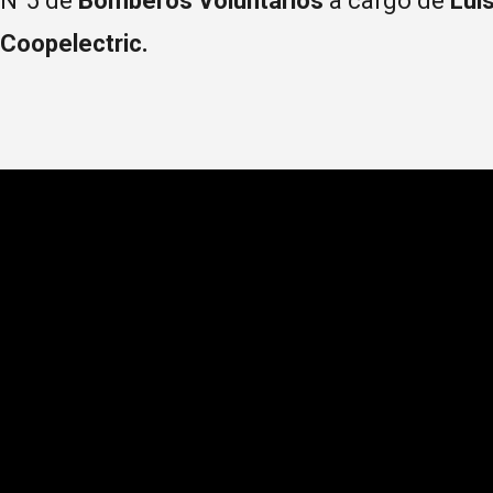
N°5 de
Bomberos Voluntarios
a cargo de
Luis
Coopelectric.