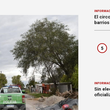
INFORMAC
El circ
barrios
5
INFORMAC
Sin ele
oficial