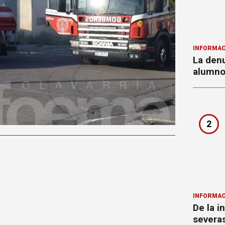
INFORMAC
La denu
alumnos
2
INFORMAC
De la i
severa