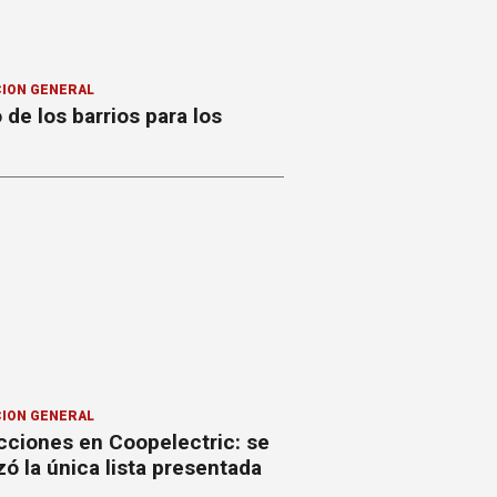
ION GENERAL
o de los barrios para los
ION GENERAL
cciones en Coopelectric: se
izó la única lista presentada