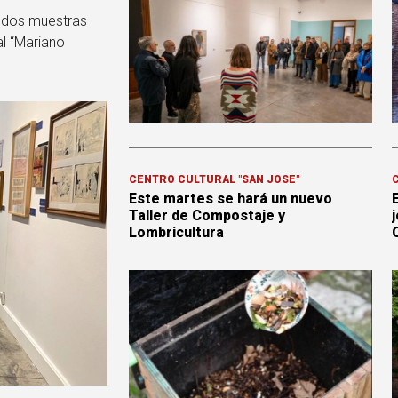
n dos muestras
al “Mariano
CENTRO CULTURAL "SAN JOSÉ"
C
Este martes se hará un nuevo
Taller de Compostaje y
j
Lombricultura