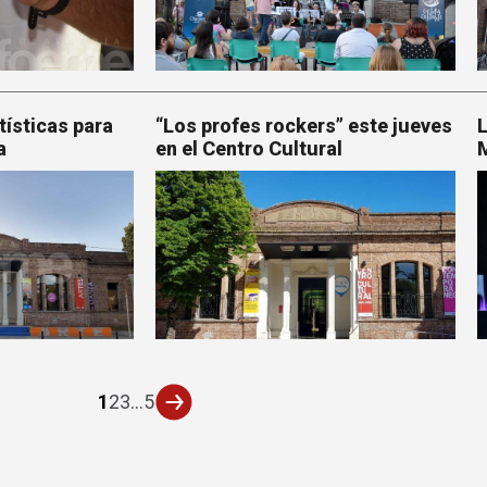
tísticas para
“Los profes rockers” este jueves
L
a
en el Centro Cultural
M
1
2
3
...
5