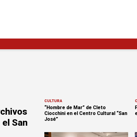
CULTURA
“Hombre de Mar” de Cleto
P
rchivos
Ciocchini en el Centro Cultural “San
José”
 el San