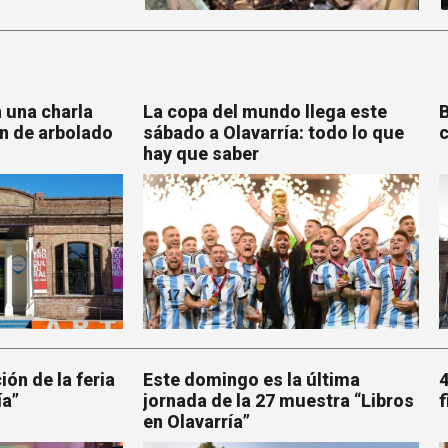
 una charla
La copa del mundo llega este
B
n de arbolado
sábado a Olavarría: todo lo que
c
hay que saber
ión de la feria
Este domingo es la última
4
ía”
jornada de la 27 muestra “Libros
f
en Olavarría”