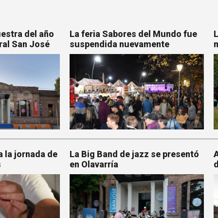
uestra del año
La feria Sabores del Mundo fue
L
ral San José
suspendida nuevamente
 la jornada de
La Big Band de jazz se presentó
A
s
en Olavarría