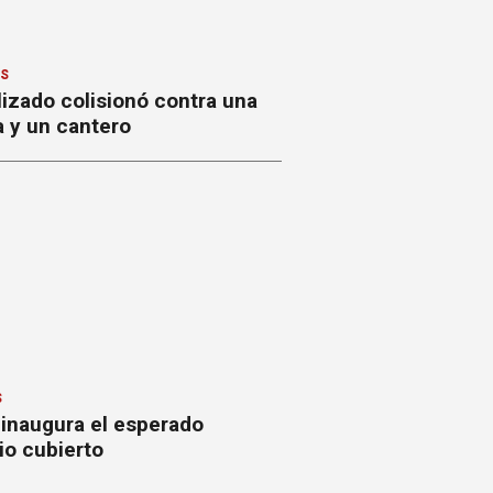
ES
izado colisionó contra una
a y un cantero
S
 inaugura el esperado
io cubierto