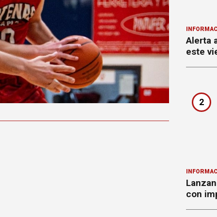
INFORMAC
Alerta 
este vi
2
INFORMAC
Lanzan 
con imp