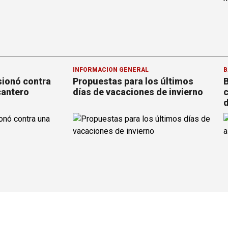
INFORMACION GENERAL
B
sionó contra
Propuestas para los últimos
B
cantero
días de vacaciones de invierno
c
d