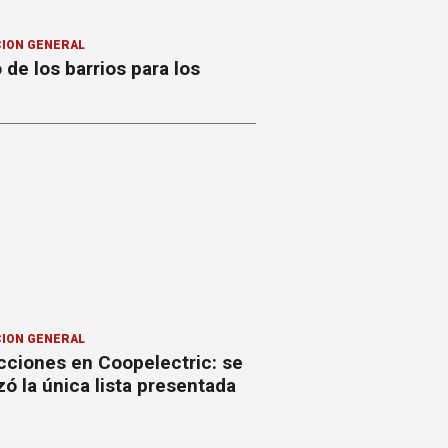
ION GENERAL
o de los barrios para los
ION GENERAL
cciones en Coopelectric: se
izó la única lista presentada