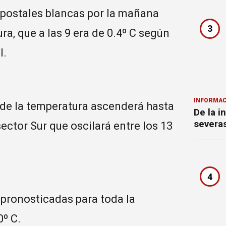
r postales blancas por la mañana
3
ra, que a las 9 era de 0.4º C según
l.
INFORMAC
rde la temperatura ascenderá hasta
De la i
severa
sector Sur que oscilará entre los 13
4
 pronosticadas para toda la
0º C.