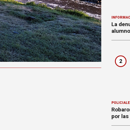
INFORMAC
La denu
alumnos
2
POLICIAL
Robaron
por la