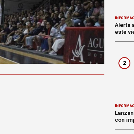
INFORMAC
Alerta 
este vi
2
INFORMAC
Lanzan 
con imp