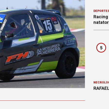
DEPORTE
Racing
natator
5
NECROLÓ
RAFAEL