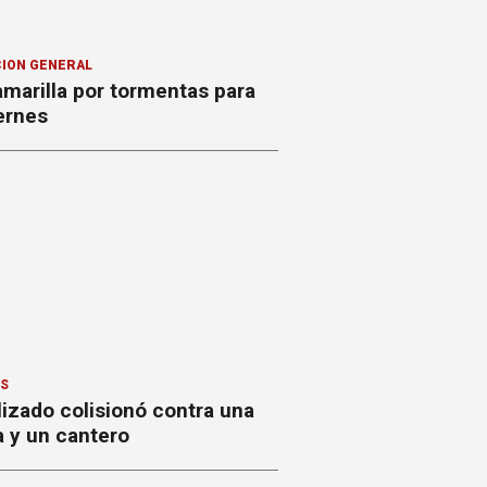
ION GENERAL
amarilla por tormentas para
ernes
ES
izado colisionó contra una
a y un cantero