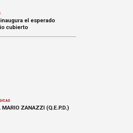
S
 inaugura el esperado
io cubierto
GICAS
 MARIO ZANAZZI (Q.E.P.D.)