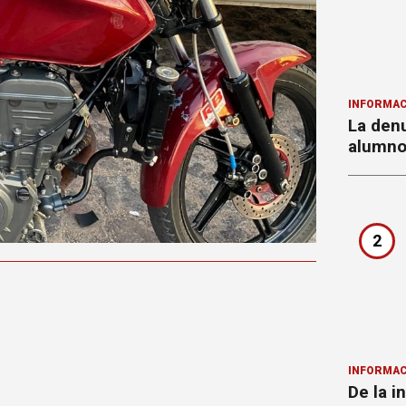
INFORMAC
La denu
alumnos
2
INFORMAC
De la i