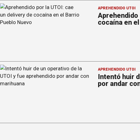
APREHENDIDO UTOI
Aprehendido p
cocaína en e
APREHENDIDO UTOI
Intentó huir 
por andar co