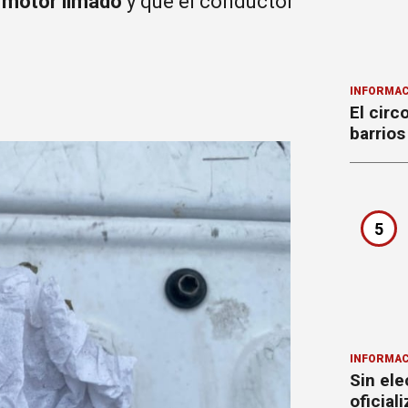
 motor limado
y que el conductor
INFORMAC
El circ
barrios
5
INFORMAC
Sin ele
oficial