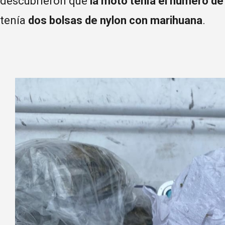
descubrieron que
la moto tenía el
número de
tenía
dos bolsas de nylon con marihuana
.