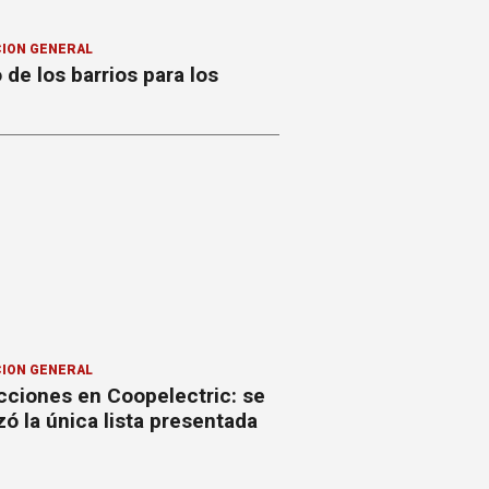
ION GENERAL
o de los barrios para los
ION GENERAL
cciones en Coopelectric: se
izó la única lista presentada