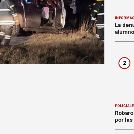
INFORMAC
La denu
alumnos
2
POLICIAL
Robaron
por la