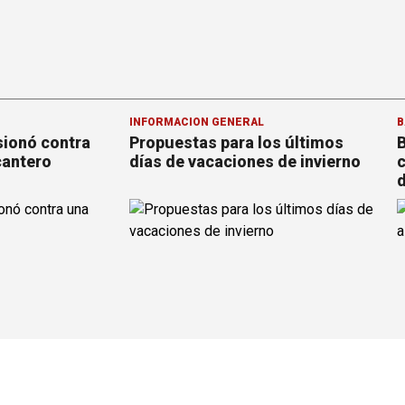
INFORMACION GENERAL
B
sionó contra
Propuestas para los últimos
B
cantero
días de vacaciones de invierno
c
d