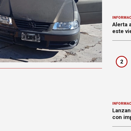
INFORMAC
Alerta 
este vi
2
INFORMAC
Lanzan 
con imp