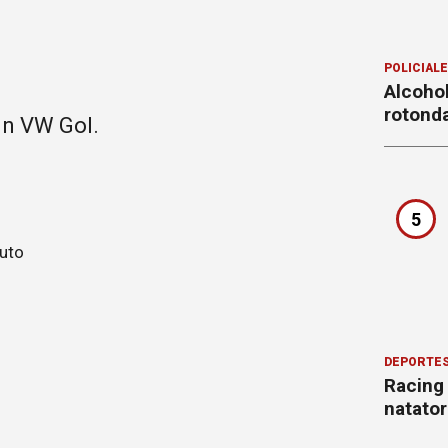
POLICIAL
Alcohol
rotond
un VW Gol.
5
DEPORTE
Racing
natator