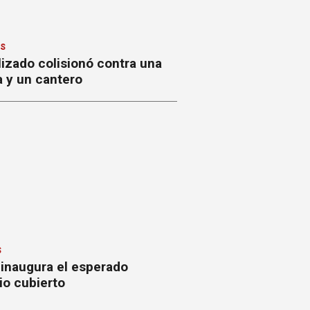
ES
izado colisionó contra una
a y un cantero
S
 inaugura el esperado
io cubierto