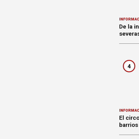
INFORMAC
De la i
severa
4
INFORMAC
El circ
barrios