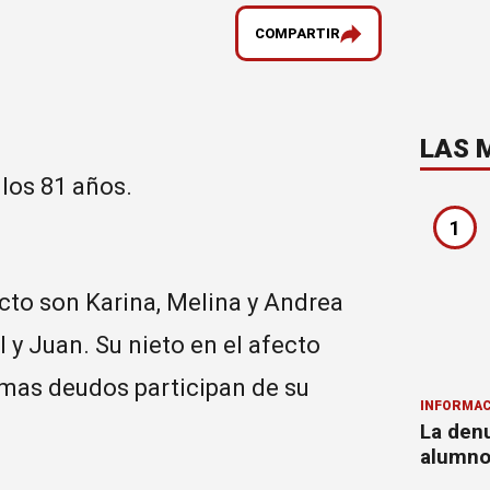
COMPARTIR
LAS 
 los 81 años.
1
ecto son Karina, Melina y Andrea
l y Juan. Su nieto en el afecto
mas deudos participan de su
INFORMAC
La denu
alumnos