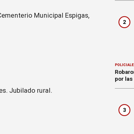
ementerio Municipal Espigas,
2
POLICIAL
Robaron
por la
s. Jubilado rural.
3