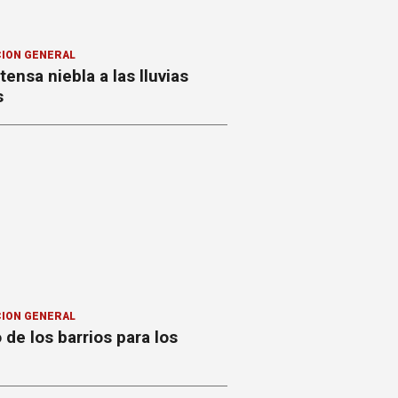
ION GENERAL
ntensa niebla a las lluvias
s
ION GENERAL
o de los barrios para los