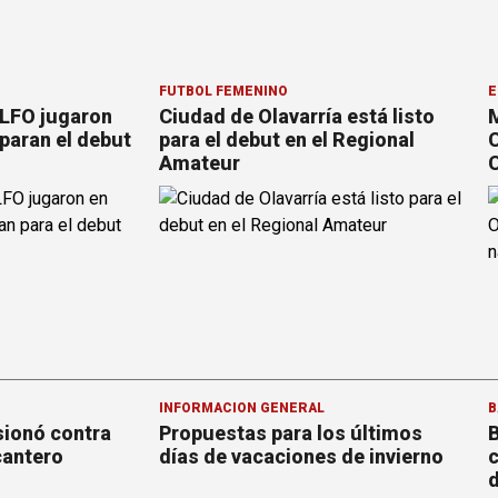
FÚTBOL FEMENINO
E
 LFO jugaron
Ciudad de Olavarría está listo
M
paran el debut
para el debut en el Regional
C
Amateur
C
INFORMACION GENERAL
B
sionó contra
Propuestas para los últimos
B
cantero
días de vacaciones de invierno
c
d