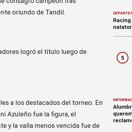
l se consagró campeón tras
ente oriundo de Tandil.
DEPORTE
Racing
natator
adores logró el título luego de
5
INFORMAC
les a los destacados del torneo. En
Alumbr
querem
 Azuleño fue la figura, el
reclam
e y la valla menos vencida fue de