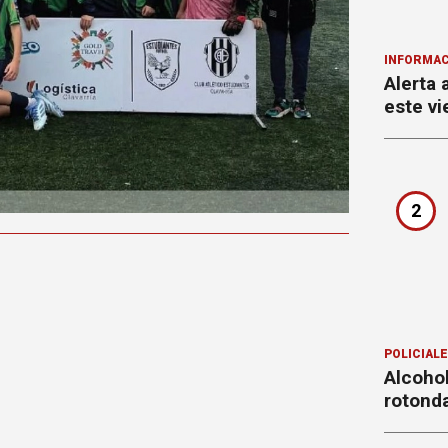
INFORMAC
Alerta 
este vi
2
POLICIAL
Alcohol
rotond