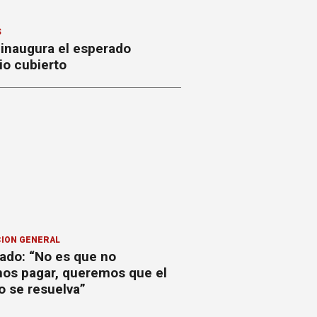
S
 inaugura el esperado
io cubierto
ION GENERAL
ado: “No es que no
os pagar, queremos que el
o se resuelva”