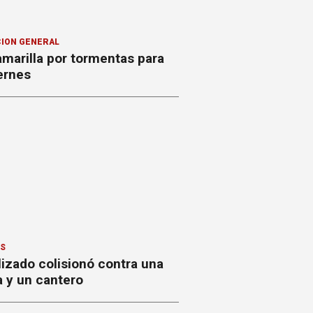
ION GENERAL
amarilla por tormentas para
ernes
ES
izado colisionó contra una
a y un cantero