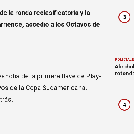
e la ronda reclasificatoria y la
3
varriense, accedió a los Octavos de
POLICIAL
Alcohol
rotond
vancha de la primera llave de Play-
avos de la Copa Sudamericana.
trás.
4