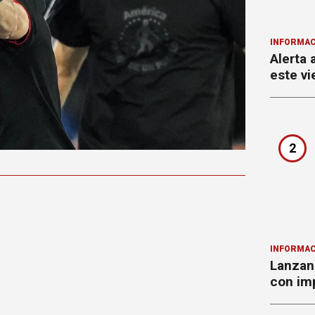
INFORMAC
Alerta 
este vi
2
INFORMAC
Lanzan 
con imp