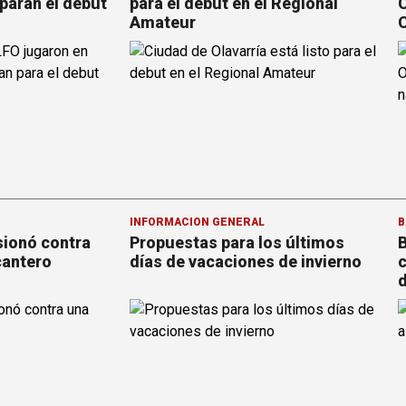
paran el debut
para el debut en el Regional
C
Amateur
C
INFORMACION GENERAL
B
sionó contra
Propuestas para los últimos
B
cantero
días de vacaciones de invierno
c
d