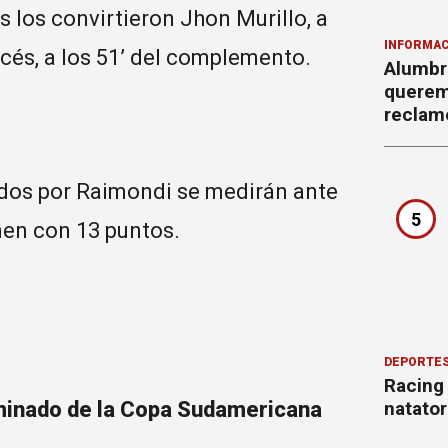
 los convirtieron Jhon Murillo, a
INFORMAC
rcés, a los 51’ del complemento.
Alumbr
querem
reclam
igidos por Raimondi se medirán ante
5
men con 13 puntos.
DEPORTE
Racing
natator
minado de la Copa Sudamericana