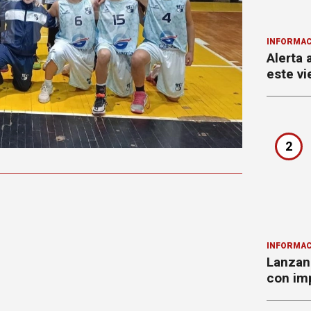
INFORMAC
Alerta 
este vi
2
INFORMAC
Lanzan 
con imp