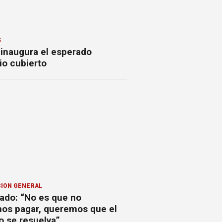
S
 inaugura el esperado
io cubierto
ION GENERAL
ado: “No es que no
os pagar, queremos que el
o se resuelva”