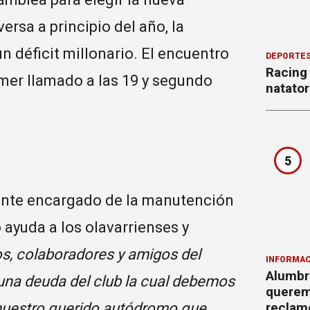
ersa a principio del año, la
déficit millonario. El encuentro
DEPORTE
Racing
rimer llamado a las 19 y segundo
natator
5
 ente encargado de la manutención
ayuda a los olavarrienses y
s, colaboradores y amigos del
INFORMAC
Alumbr
una deuda del club la cual debemos
querem
reclam
 nuestro querido autódromo que