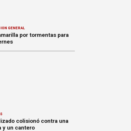
ION GENERAL
amarilla por tormentas para
ernes
ES
izado colisionó contra una
a y un cantero