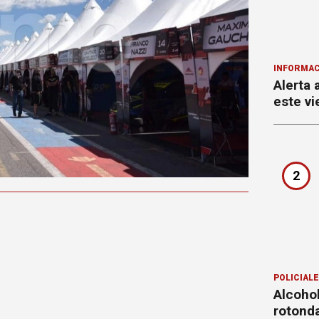
INFORMAC
Alerta 
este vi
2
POLICIAL
Alcohol
rotond