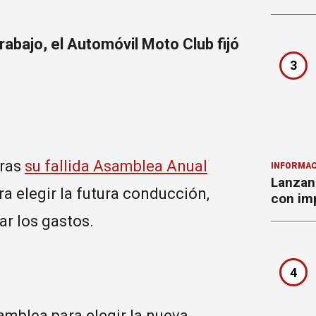
trabajo, el Automóvil Moto Club fijó
3
tras
su fallida Asamblea Anual
INFORMAC
Lanzan 
ra elegir la futura conducción,
con imp
ar los gastos.
4
mblea para elegir la nueva