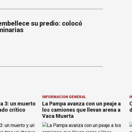
mbellece su predio: colocó
minarias
INFORMACION GENERAL
I
ta 3: un muerto
La Pampa avanza con un peaje a
C
ado crítico
los camiones que llevan arena a
d
Vaca Muerta