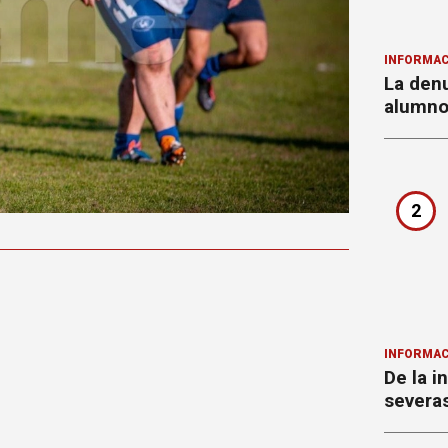
INFORMAC
La denu
alumnos
2
INFORMAC
De la i
severa