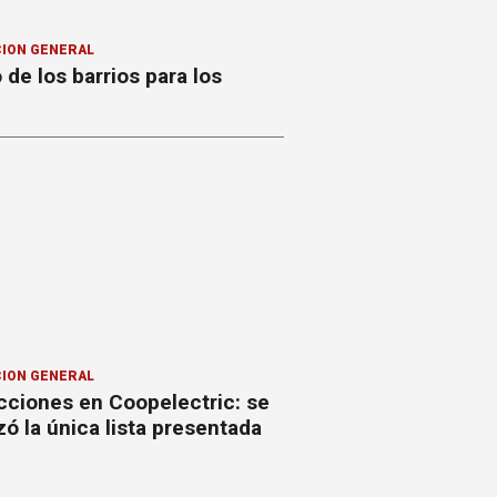
ION GENERAL
o de los barrios para los
ION GENERAL
cciones en Coopelectric: se
izó la única lista presentada