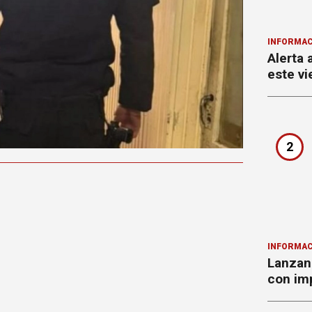
INFORMAC
Alerta 
este vi
2
INFORMAC
Lanzan 
con imp