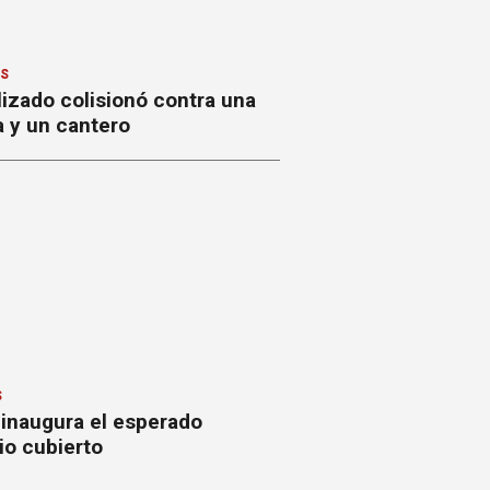
ES
izado colisionó contra una
a y un cantero
S
 inaugura el esperado
io cubierto