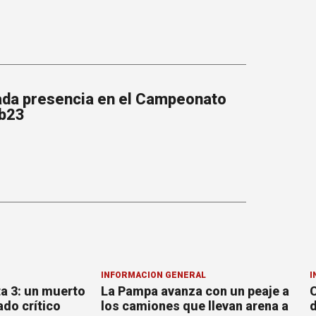
da presencia en el Campeonato
ub23
INFORMACION GENERAL
I
ta 3: un muerto
La Pampa avanza con un peaje a
C
ado crítico
los camiones que llevan arena a
d