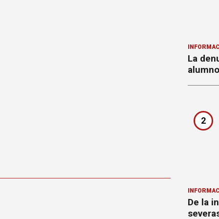
INFORMAC
La denu
alumnos
2
INFORMAC
De la i
severa