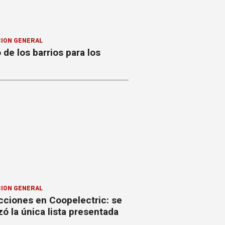
ION GENERAL
o de los barrios para los
ION GENERAL
cciones en Coopelectric: se
izó la única lista presentada