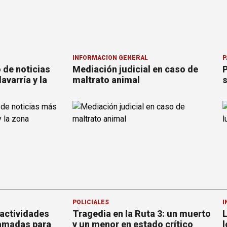
INFORMACION GENERAL
P
o de noticias
Mediación judicial en caso de
P
avarría y la
maltrato animal
s
POLICIALES
I
actividades
Tragedia en la Ruta 3: un muerto
L
ramadas para
y un menor en estado crítico
l