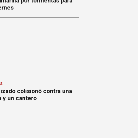
amarilla por tormentas para
ernes
ES
izado colisionó contra una
a y un cantero