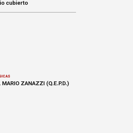
io cubierto
GICAS
 MARIO ZANAZZI (Q.E.P.D.)