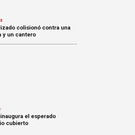
ES
izado colisionó contra una
a y un cantero
S
 inaugura el esperado
io cubierto