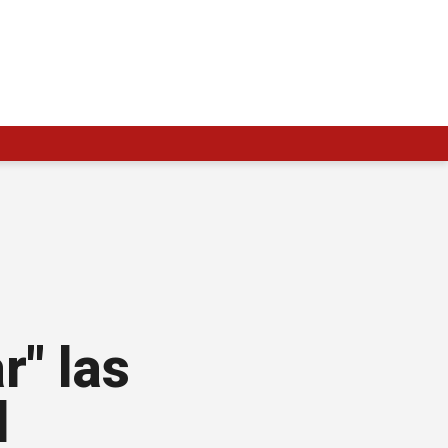
r" las
l