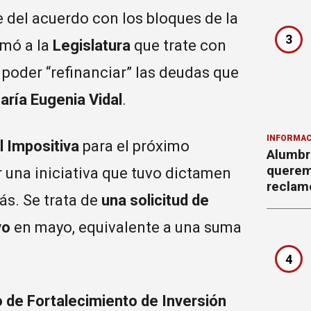
e del acuerdo con los bloques de la
3
amó a la
Legislatura
que trate con
poder “refinanciar” las deudas que
aría Eugenia Vidal
.
INFORMAC
l Impositiva
para el próximo
Alumbr
querem
r una iniciativa que tuvo dictamen
reclam
ás. Se trata de
una solicitud de
vo
en mayo, equivalente a una suma
4
 de Fortalecimiento de Inversión