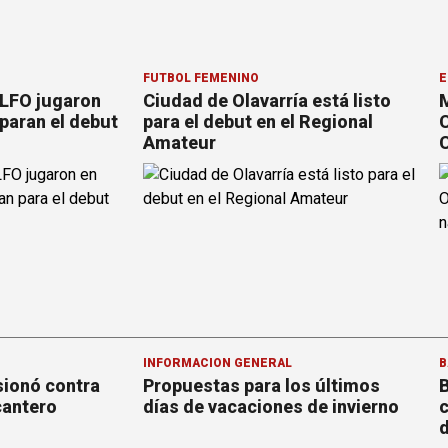
FÚTBOL FEMENINO
E
 LFO jugaron
Ciudad de Olavarría está listo
M
paran el debut
para el debut en el Regional
C
Amateur
C
INFORMACION GENERAL
B
sionó contra
Propuestas para los últimos
B
cantero
días de vacaciones de invierno
c
d