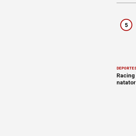
5
DEPORTE
Racing
natator