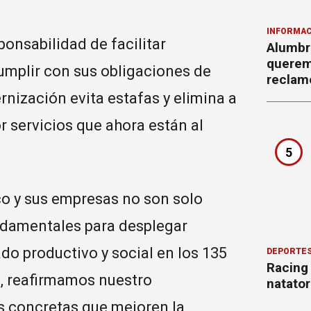
INFORMAC
onsabilidad de facilitar
Alumbr
querem
umplir con sus obligaciones de
reclam
rnización evita estafas y elimina a
 servicios que ahora están al
5
co y sus empresas no son solo
ndamentales para desplegar
do productivo y social en los 135
DEPORTE
Racing
o, reafirmamos nuestro
natator
 concretas que mejoren la