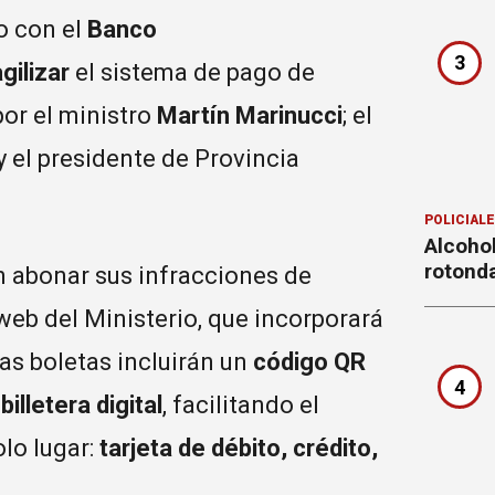
o con el
Banco
3
gilizar
el sistema de pago de
por el ministro
Martín Marinucci
; el
 y el presidente de Provincia
POLICIAL
Alcohol
rotond
n abonar sus infracciones de
web del Ministerio, que incorporará
las boletas incluirán un
código QR
4
r
billetera digital
, facilitando el
lo lugar:
tarjeta de débito, crédito,