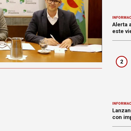
INFORMAC
Alerta 
este vi
2
INFORMAC
Lanzan 
con imp