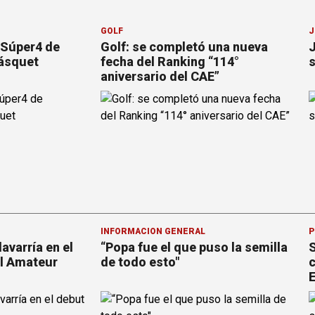
GOLF
J
“Súper4 de
Golf: se completó una nueva
J
básquet
fecha del Ranking “114°
s
aniversario del CAE”
INFORMACION GENERAL
P
avarría en el
“Popa fue el que puso la semilla
S
al Amateur
de todo esto"
c
E