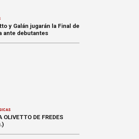
S
to y Galán jugarán la Final de
a ante debutantes
GICAS
A OLIVETTO DE FREDES
.)