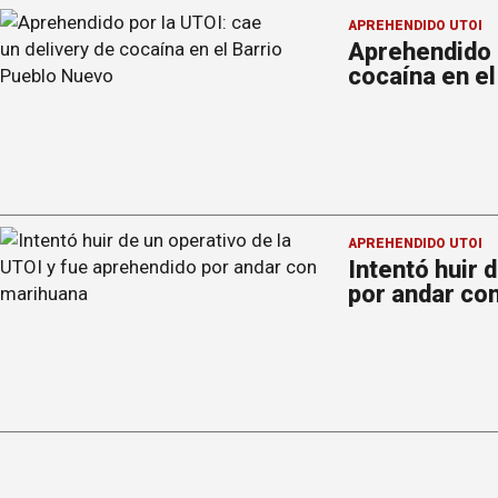
APREHENDIDO UTOI
Aprehendido p
cocaína en e
APREHENDIDO UTOI
Intentó huir 
por andar co