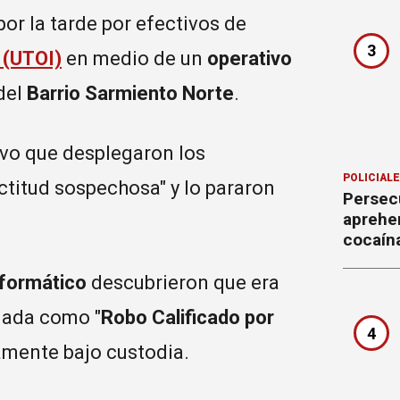
or la tarde por efectivos de
3
 (UTOI)
en medio de un
operativo
del
Barrio Sarmiento Norte
.
ivo que desplegaron los
POLICIAL
ctitud sospechosa" y lo pararon
Persecu
aprehe
cocaín
formático
descubrieron que era
ulada como "
Robo Calificado por
4
tamente bajo custodia.