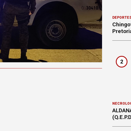
DEPORTE
Chingot
Pretori
2
NECROLÓ
ALDAN
(Q.E.P.D