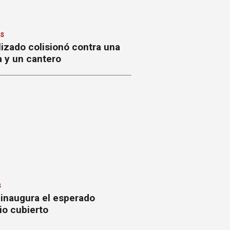
ES
izado colisionó contra una
a y un cantero
S
 inaugura el esperado
io cubierto