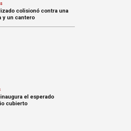
ES
izado colisionó contra una
a y un cantero
S
 inaugura el esperado
io cubierto