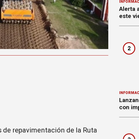
INFORMAC
Alerta 
este vi
2
INFORMAC
Lanzan 
con imp
s de repavimentación de la Ruta