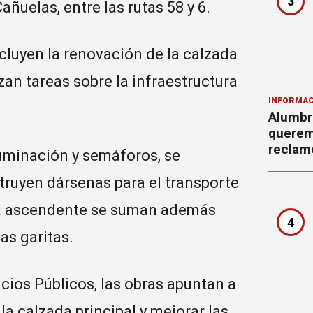
3
añuelas, entre las rutas 58 y 6.
cluyen la renovación de la calzada
zan tareas sobre la infraestructura
INFORMAC
Alumbr
querem
reclam
luminación y semáforos, se
ruyen dársenas para el transporte
ora ascendente se suman además
4
as garitas.
icios Públicos, las obras apuntan a
 la calzada principal y mejorar las