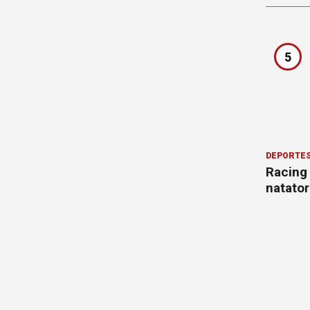
5
DEPORTE
Racing
natator