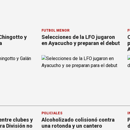
FÚTBOL MENOR
F
Chingotto y
Selecciones de la LFO jugaron
C
a
en Ayacucho y preparan el debut
p
POLICIALES
I
ntre clubes y
Alcoholizado colisionó contra
P
ra División no
una rotonda y un cantero
d