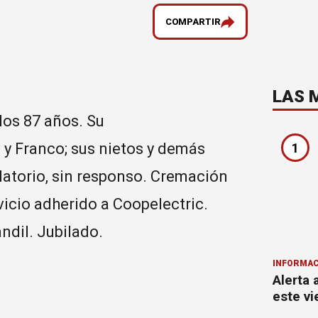
COMPARTIR
LAS 
 los 87 años. Su
 y Franco; sus nietos y demás
1
elatorio, sin responso. Cremación
vicio adherido a Coopelectric.
ndil. Jubilado.
INFORMAC
Alerta 
este vi