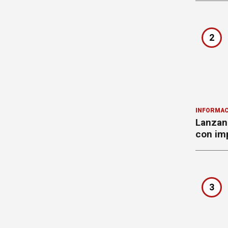
2
INFORMAC
Lanzan 
con imp
3