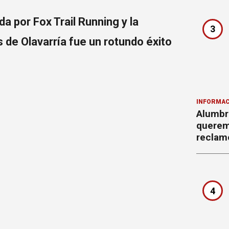
ada por Fox Trail Running y la
3
s de Olavarría fue un rotundo éxito
INFORMAC
Alumbr
querem
reclam
4