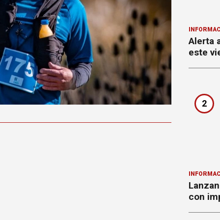
INFORMAC
Alerta 
este vi
2
INFORMAC
Lanzan 
con imp