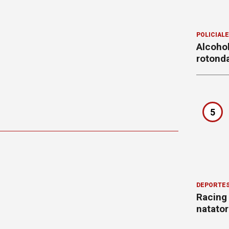
POLICIAL
Alcohol
rotond
5
DEPORTE
Racing
natator