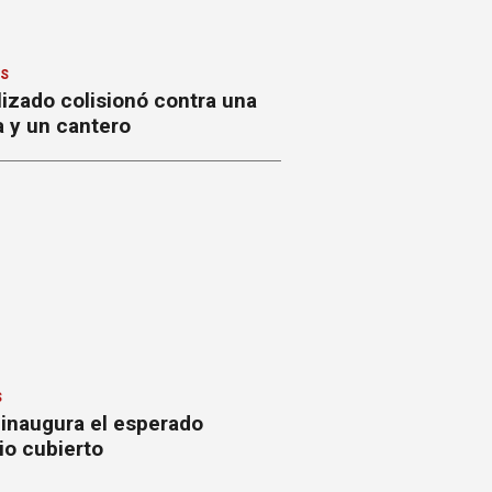
ES
izado colisionó contra una
a y un cantero
S
 inaugura el esperado
io cubierto