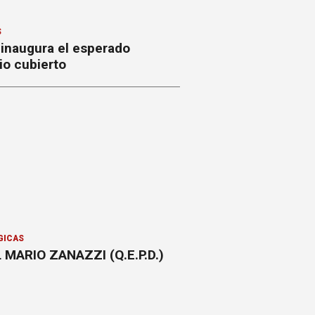
S
 inaugura el esperado
io cubierto
GICAS
 MARIO ZANAZZI (Q.E.P.D.)