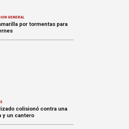
ION GENERAL
amarilla por tormentas para
ernes
ES
izado colisionó contra una
a y un cantero