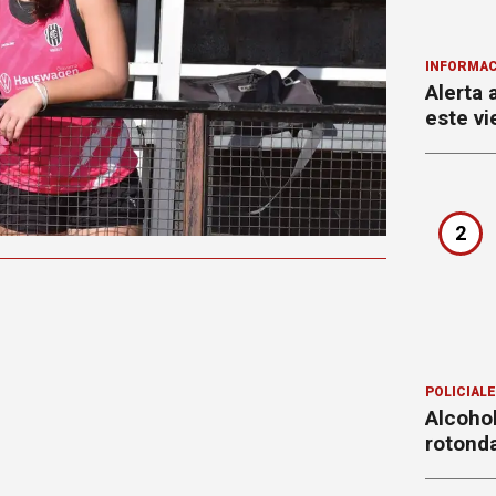
INFORMAC
Alerta 
este vi
2
POLICIAL
Alcohol
rotond