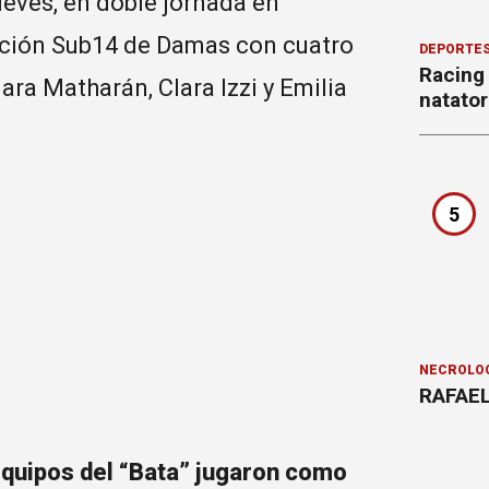
ueves, en doble jornada en
ección Sub14 de Damas con cuatro
DEPORTE
Racing
ara Matharán, Clara Izzi y Emilia
natator
5
NECROLÓ
RAFAEL
equipos del “Bata” jugaron como