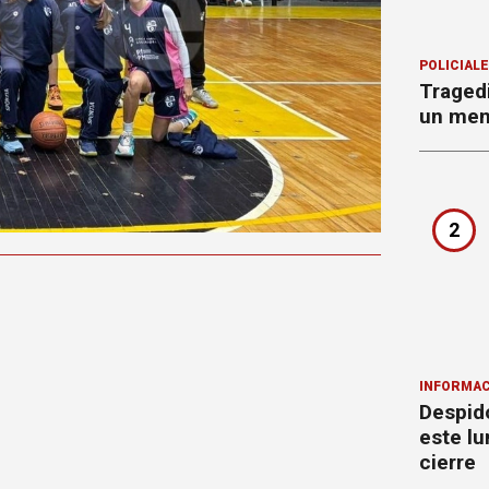
POLICIAL
Tragedi
un men
2
INFORMAC
Despido
este lu
cierre