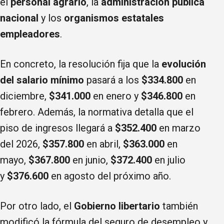
el
personal agrario
, la
administración pública
nacional
y los
organismos estatales
empleadores
.
En concreto, la resolución fija que la
evolución
del
salario mínimo
pasará a los
$334.800
en
diciembre,
$341.000
en enero y
$346.800
en
febrero. Además, la normativa detalla que el
piso de ingresos llegará a
$352.400
en marzo
del 2026,
$357.800
en abril,
$363.000
en
mayo,
$367.800
en junio,
$372.400
en julio
y
$376.600
en agosto del próximo año.
Por otro lado, el
Gobierno libertario
también
modificó la fórmula del seguro de desempleo y