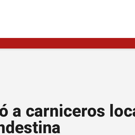
ió a carniceros loc
andestina