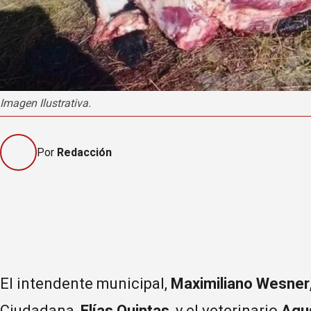
Imagen Ilustrativa.
Por
Redacción
El intendente municipal,
Maximiliano Wesner
Ciudadana,
Elías Quintas
, y el veterinario
Agus