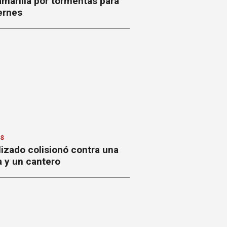
amarilla por tormentas para
ernes
ES
izado colisionó contra una
a y un cantero