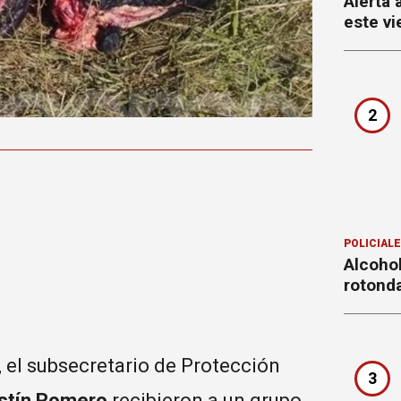
Alerta 
este vi
2
POLICIAL
Alcohol
rotond
, el subsecretario de Protección
3
tín Romero
recibieron a un grupo