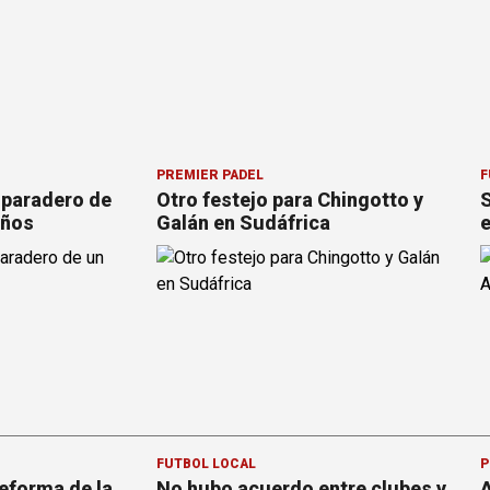
PREMIER PÁDEL
F
 paradero de
Otro festejo para Chingotto y
S
años
Galán en Sudáfrica
e
FÚTBOL LOCAL
P
reforma de la
No hubo acuerdo entre clubes y
A