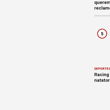
querem
reclam
5
DEPORTE
Racing
natator