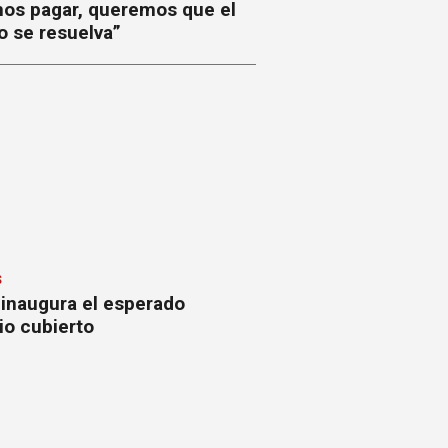
os pagar, queremos que el
o se resuelva”
S
 inaugura el esperado
io cubierto