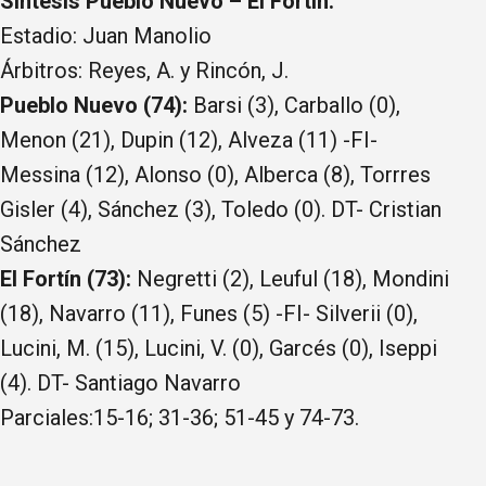
Síntesis Pueblo Nuevo – El Fortín:
Estadio: Juan Manolio
Árbitros: Reyes, A. y Rincón, J.
Pueblo Nuevo (74):
Barsi (3), Carballo (0),
Menon (21), Dupin (12), Alveza (11) -FI-
Messina (12), Alonso (0), Alberca (8), Torrres
Gisler (4), Sánchez (3), Toledo (0). DT- Cristian
Sánchez
El Fortín (73):
Negretti (2), Leuful (18), Mondini
(18), Navarro (11), Funes (5) -FI- Silverii (0),
Lucini, M. (15), Lucini, V. (0), Garcés (0), Iseppi
(4). DT- Santiago Navarro
Parciales:15-16; 31-36; 51-45 y 74-73.