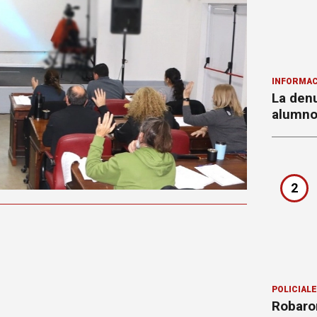
INFORMAC
La denu
alumnos
2
POLICIAL
Robaron