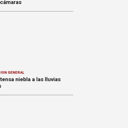
s cámaras
ION GENERAL
ntensa niebla a las lluvias
s