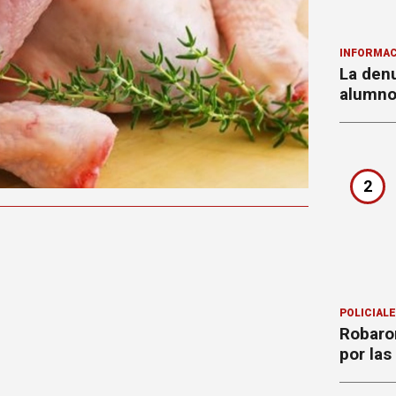
INFORMAC
La denu
alumnos
2
POLICIAL
Robaron
por la