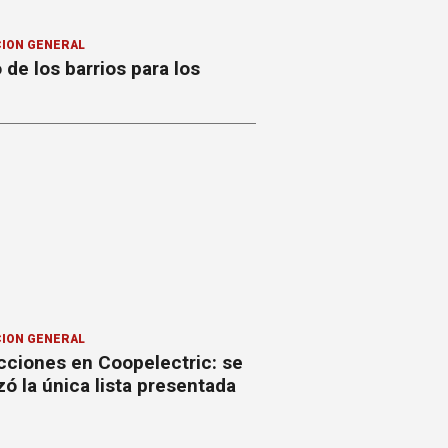
ION GENERAL
o de los barrios para los
ION GENERAL
cciones en Coopelectric: se
izó la única lista presentada