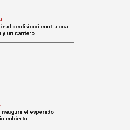
ES
izado colisionó contra una
a y un cantero
S
 inaugura el esperado
io cubierto