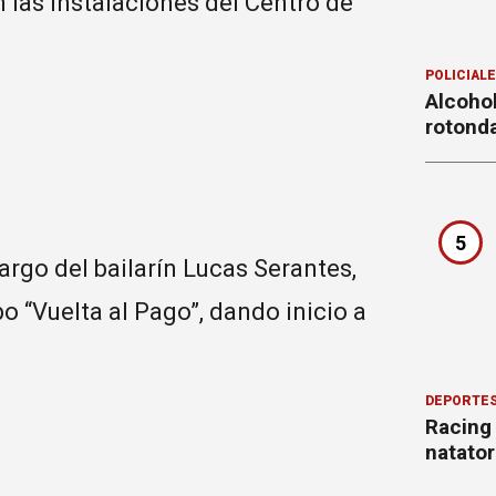
 las instalaciones del Centro de
.
POLICIAL
Alcohol
rotond
5
argo del bailarín Lucas Serantes,
o “Vuelta al Pago”, dando inicio a
DEPORTE
Racing
natator