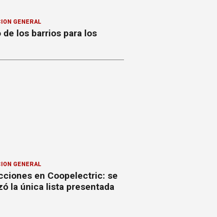
ION GENERAL
o de los barrios para los
ION GENERAL
cciones en Coopelectric: se
izó la única lista presentada