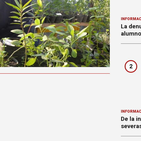
INFORMAC
La denu
alumnos
2
INFORMAC
De la i
severa