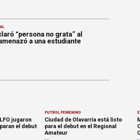
AL
laró “persona no grata” al
amenazó a una estudiante
FÚTBOL FEMENINO
E
 LFO jugaron
Ciudad de Olavarría está listo
M
paran el debut
para el debut en el Regional
C
Amateur
C