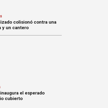
ES
izado colisionó contra una
a y un cantero
S
 inaugura el esperado
io cubierto