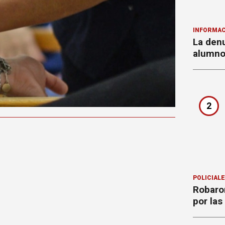
INFORMAC
La denu
alumnos
2
POLICIAL
Robaron
por la