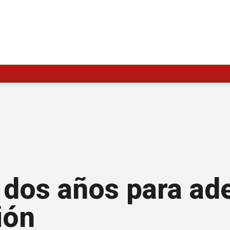
á dos años para ad
ión