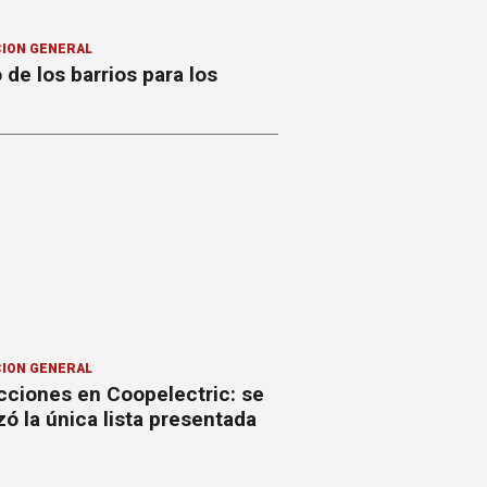
ION GENERAL
o de los barrios para los
ION GENERAL
cciones en Coopelectric: se
izó la única lista presentada