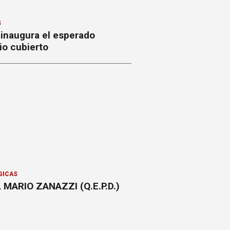
S
 inaugura el esperado
io cubierto
GICAS
 MARIO ZANAZZI (Q.E.P.D.)