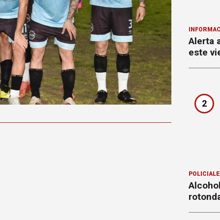
INFORMAC
Alerta 
este vi
2
POLICIAL
Alcohol
rotond