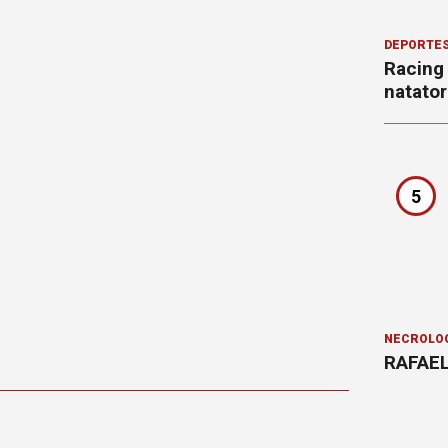
DEPORTE
Racing
natator
5
NECROLÓ
RAFAEL