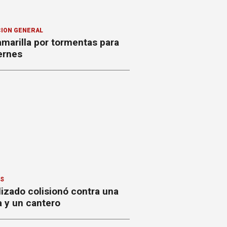
ION GENERAL
amarilla por tormentas para
ernes
ES
izado colisionó contra una
a y un cantero