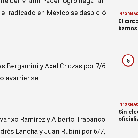
te del Miami Pádel logró llegar al
 el radicado en México se despidió
INFORMAC
El circ
barrios
5
as Bergamini y Axel Chozas por 7/6
 olavarriense.
INFORMAC
Sin ele
oficial
 Ivanxo Ramírez y Alberto Trabanco
ndrés Lancha y Juan Rubini por 6/7,