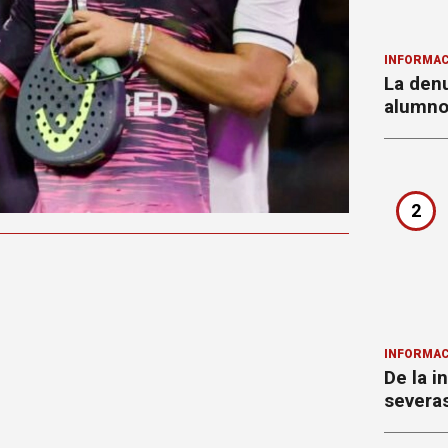
INFORMAC
La denu
alumnos
2
INFORMAC
De la i
severa