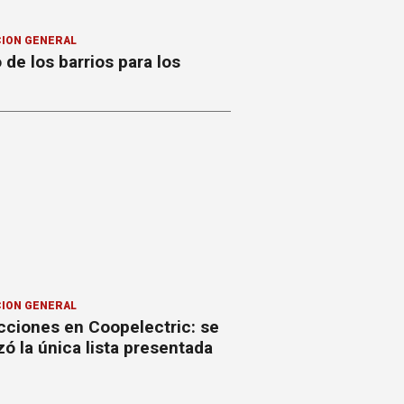
ION GENERAL
o de los barrios para los
ION GENERAL
cciones en Coopelectric: se
izó la única lista presentada