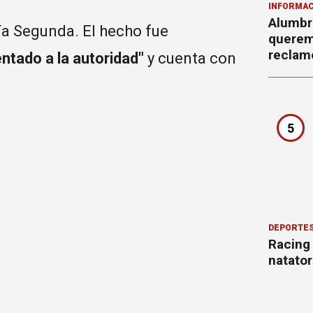
INFORMAC
Alumbr
ría Segunda. El hecho fue
querem
reclam
entado a la autoridad"
y cuenta con
5
DEPORTE
Racing
natator