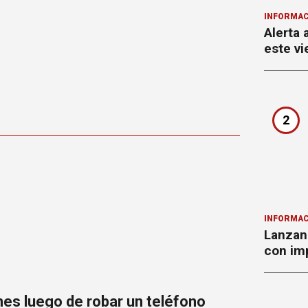
INFORMAC
Alerta 
este vi
2
INFORMAC
Lanzan 
con imp
nes luego de robar un teléfono