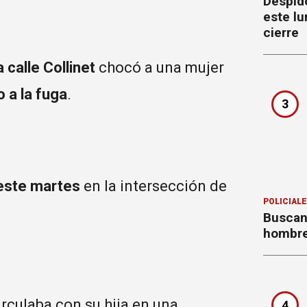
Despido
este lu
cierre
 calle Collinet
chocó a una mujer
o a la fuga
.
3
 este martes
en la intersección de
POLICIAL
Buscan
hombre
irculaba con su hija en una
4