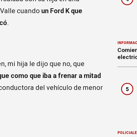
 Valle cuando
un Ford K que
ocó
.
INFORMAC
Comienz
electr
, mi hija le dijo que no, que
gue como que iba a frenar a mitad
conductora del vehículo de menor
5
POLICIAL