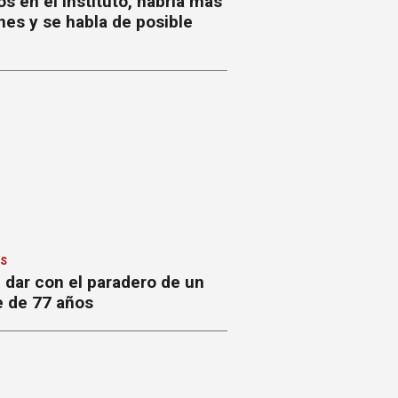
s en el Instituto, habría más
nes y se habla de posible
ES
 dar con el paradero de un
 de 77 años