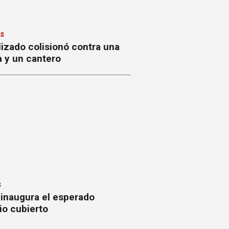
ES
izado colisionó contra una
a y un cantero
S
 inaugura el esperado
io cubierto