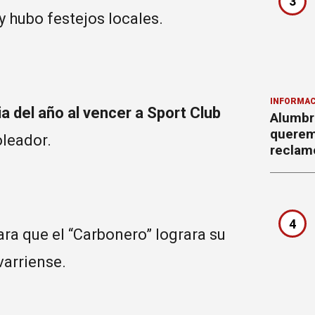
3
 y hubo festejos locales.
INFORMAC
ia del año al vencer a Sport Club
Alumbr
querem
leador.
reclam
4
ra que el “Carbonero” lograra su
varriense.