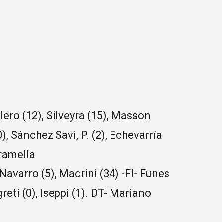
lero (12), Silveyra (15), Masson
0), Sánchez Savi, P. (2), Echevarría
tramella
 Navarro (5), Macrini (34) -FI- Funes
egreti (0), Iseppi (1). DT- Mariano