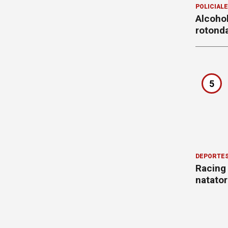
POLICIAL
Alcohol
rotond
5
DEPORTE
Racing
natator