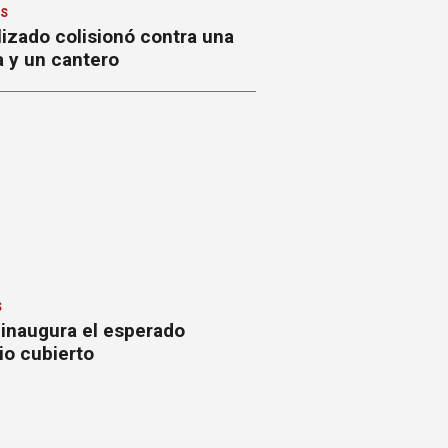
ES
izado colisionó contra una
a y un cantero
S
 inaugura el esperado
io cubierto