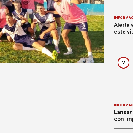
INFORMAC
Alerta 
este vi
2
INFORMAC
Lanzan 
con imp