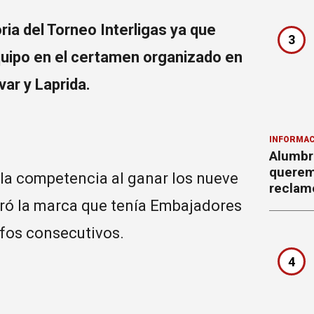
oria del Torneo Interligas ya que
3
quipo en el certamen organizado en
var y Laprida.
INFORMAC
Alumbr
querem
n la competencia al ganar los nueve
reclam
peró la marca que tenía Embajadores
nfos consecutivos.
4