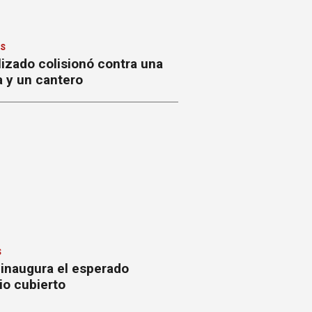
ES
izado colisionó contra una
a y un cantero
S
 inaugura el esperado
io cubierto